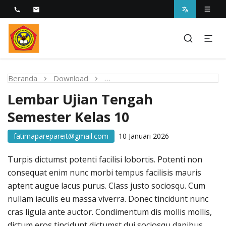
Melayani dengan Kebijaksanaan Kasih
STIKES Fatima Parepare
Beranda
Download
Lembar Ujian Tengah Semester 
Lembar Ujian Tengah
Semester Kelas 10
fatimaparepareit@gmail.com
10 Januari 2026
Turpis dictumst potenti facilisi lobortis. Potenti non
consequat enim nunc morbi tempus facilisis mauris
aptent augue lacus purus. Class justo sociosqu. Cum
nullam iaculis eu massa viverra. Donec tincidunt nunc
cras ligula ante auctor. Condimentum dis mollis mollis,
dictum eros tincidunt dictumst dui sociosqu dapibus