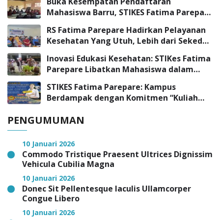
Buka Kesempatan Pendaftaran
Mahasiswa Barru, STIKES Fatima Parepare
Sambangi SMK Negeri 3 Barru
RS Fatima Parepare Hadirkan Pelayanan
Kesehatan Yang Utuh, Lebih dari Sekedar
Pelayanan Medis
Inovasi Edukasi Kesehatan: STIKes Fatima
Parepare Libatkan Mahasiswa dalam
Program Pengabdian Masyarakat
STIKES Fatima Parepare: Kampus
Berdampak dengan Komitmen “Kuliah
Tepat, Kerja Cepat”
PENGUMUMAN
10 Januari 2026
Commodo Tristique Praesent Ultrices Dignissim
Vehicula Cubilia Magna
10 Januari 2026
Donec Sit Pellentesque Iaculis Ullamcorper
Congue Libero
10 Januari 2026