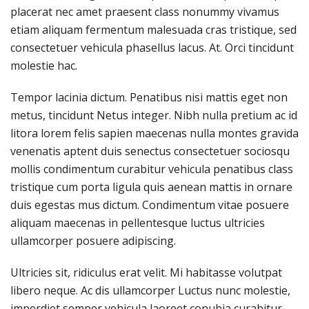
placerat nec amet praesent class nonummy vivamus
etiam aliquam fermentum malesuada cras tristique, sed
consectetuer vehicula phasellus lacus. At. Orci tincidunt
molestie hac.
Tempor lacinia dictum. Penatibus nisi mattis eget non
metus, tincidunt Netus integer. Nibh nulla pretium ac id
litora lorem felis sapien maecenas nulla montes gravida
venenatis aptent duis senectus consectetuer sociosqu
mollis condimentum curabitur vehicula penatibus class
tristique cum porta ligula quis aenean mattis in ornare
duis egestas mus dictum. Condimentum vitae posuere
aliquam maecenas in pellentesque luctus ultricies
ullamcorper posuere adipiscing.
Ultricies sit, ridiculus erat velit. Mi habitasse volutpat
libero neque. Ac dis ullamcorper Luctus nunc molestie,
imperdiet semper vehicula laoreet conubia curabitur,