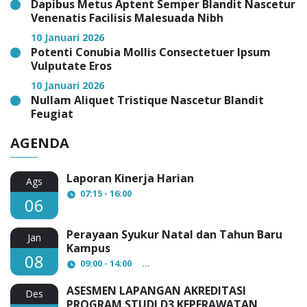
Dapibus Metus Aptent Semper Blandit Nascetur
Venenatis Facilisis Malesuada Nibh
10 Januari 2026
Potenti Conubia Mollis Consectetuer Ipsum
Vulputate Eros
10 Januari 2026
Nullam Aliquet Tristique Nascetur Blandit
Feugiat
AGENDA
Laporan Kinerja Harian
Ags
07:15 - 16:00
06
Perayaan Syukur Natal dan Tahun Baru
Jan
Kampus
08
09:00 - 14:00
AULA Lantai 3 STIKES Fatima Par
ASESMEN LAPANGAN AKREDITASI
Des
PROGRAM STUDI D3 KEPERAWATAN