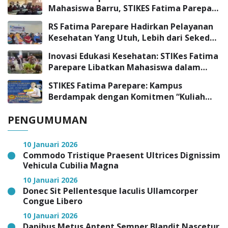
Mahasiswa Barru, STIKES Fatima Parepare
Sambangi SMK Negeri 3 Barru
RS Fatima Parepare Hadirkan Pelayanan
Kesehatan Yang Utuh, Lebih dari Sekedar
Pelayanan Medis
Inovasi Edukasi Kesehatan: STIKes Fatima
Parepare Libatkan Mahasiswa dalam
Program Pengabdian Masyarakat
STIKES Fatima Parepare: Kampus
Berdampak dengan Komitmen “Kuliah
Tepat, Kerja Cepat”
PENGUMUMAN
10 Januari 2026
Commodo Tristique Praesent Ultrices Dignissim
Vehicula Cubilia Magna
10 Januari 2026
Donec Sit Pellentesque Iaculis Ullamcorper
Congue Libero
10 Januari 2026
Dapibus Metus Aptent Semper Blandit Nascetur