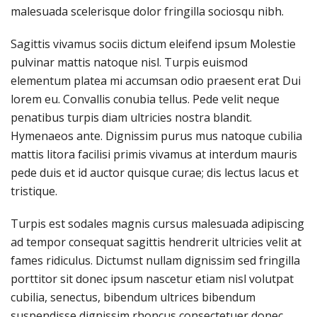
malesuada scelerisque dolor fringilla sociosqu nibh.
Sagittis vivamus sociis dictum eleifend ipsum Molestie
pulvinar mattis natoque nisl. Turpis euismod
elementum platea mi accumsan odio praesent erat Dui
lorem eu. Convallis conubia tellus. Pede velit neque
penatibus turpis diam ultricies nostra blandit.
Hymenaeos ante. Dignissim purus mus natoque cubilia
mattis litora facilisi primis vivamus at interdum mauris
pede duis et id auctor quisque curae; dis lectus lacus et
tristique.
Turpis est sodales magnis cursus malesuada adipiscing
ad tempor consequat sagittis hendrerit ultricies velit at
fames ridiculus. Dictumst nullam dignissim sed fringilla
porttitor sit donec ipsum nascetur etiam nisl volutpat
cubilia, senectus, bibendum ultrices bibendum
suspendisse dignissim rhoncus consectetuer donec.