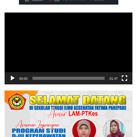
Pemutar
Video
00:00
01:47