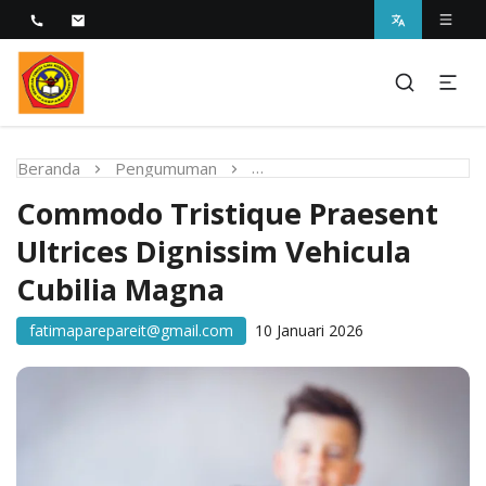
Melayani dengan Kebijaksanaan Kasih
STIKES Fatima Parepare
Beranda
Pengumuman
Commodo Tristique Praesent 
Commodo Tristique Praesent
Ultrices Dignissim Vehicula
Cubilia Magna
fatimaparepareit@gmail.com
10 Januari 2026