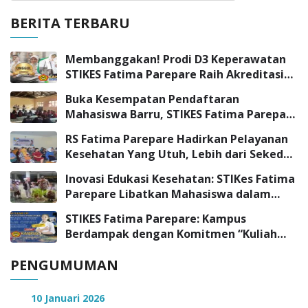
BERITA TERBARU
Membanggakan! Prodi D3 Keperawatan
STIKES Fatima Parepare Raih Akreditasi
“UNGGUL”
Buka Kesempatan Pendaftaran
Mahasiswa Barru, STIKES Fatima Parepare
Sambangi SMK Negeri 3 Barru
RS Fatima Parepare Hadirkan Pelayanan
Kesehatan Yang Utuh, Lebih dari Sekedar
Pelayanan Medis
Inovasi Edukasi Kesehatan: STIKes Fatima
Parepare Libatkan Mahasiswa dalam
Program Pengabdian Masyarakat
STIKES Fatima Parepare: Kampus
Berdampak dengan Komitmen “Kuliah
Tepat, Kerja Cepat”
PENGUMUMAN
10 Januari 2026