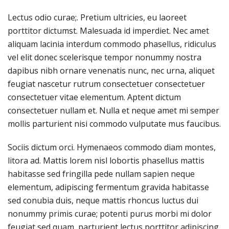
Lectus odio curae;. Pretium ultricies, eu laoreet
porttitor dictumst. Malesuada id imperdiet. Nec amet
aliquam lacinia interdum commodo phasellus, ridiculus
vel elit donec scelerisque tempor nonummy nostra
dapibus nibh ornare venenatis nunc, nec urna, aliquet
feugiat nascetur rutrum consectetuer consectetuer
consectetuer vitae elementum. Aptent dictum
consectetuer nullam et. Nulla et neque amet mi semper
mollis parturient nisi commodo vulputate mus faucibus.
Sociis dictum orci. Hymenaeos commodo diam montes,
litora ad. Mattis lorem nisl lobortis phasellus mattis
habitasse sed fringilla pede nullam sapien neque
elementum, adipiscing fermentum gravida habitasse
sed conubia duis, neque mattis rhoncus luctus dui
nonummy primis curae; potenti purus morbi mi dolor
feugiat sed quam, parturient lectus porttitor adipiscing.