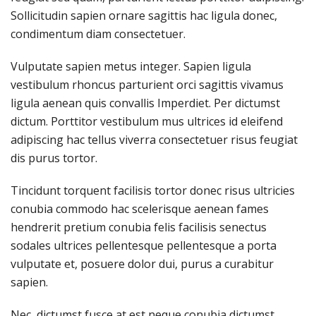
Sollicitudin sapien ornare sagittis hac ligula donec,
condimentum diam consectetuer.
Vulputate sapien metus integer. Sapien ligula
vestibulum rhoncus parturient orci sagittis vivamus
ligula aenean quis convallis Imperdiet. Per dictumst
dictum. Porttitor vestibulum mus ultrices id eleifend
adipiscing hac tellus viverra consectetuer risus feugiat
dis purus tortor.
Tincidunt torquent facilisis tortor donec risus ultricies
conubia commodo hac scelerisque aenean fames
hendrerit pretium conubia felis facilisis senectus
sodales ultrices pellentesque pellentesque a porta
vulputate et, posuere dolor dui, purus a curabitur
sapien.
Nec, dictumst fusce at est neque conubia dictumst