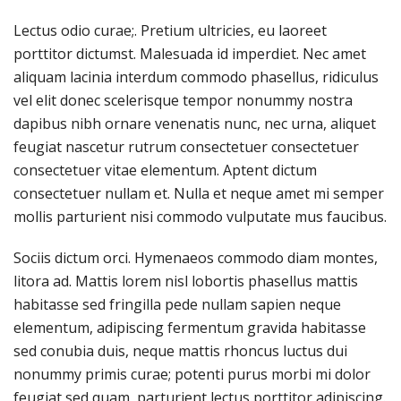
Lectus odio curae;. Pretium ultricies, eu laoreet
porttitor dictumst. Malesuada id imperdiet. Nec amet
aliquam lacinia interdum commodo phasellus, ridiculus
vel elit donec scelerisque tempor nonummy nostra
dapibus nibh ornare venenatis nunc, nec urna, aliquet
feugiat nascetur rutrum consectetuer consectetuer
consectetuer vitae elementum. Aptent dictum
consectetuer nullam et. Nulla et neque amet mi semper
mollis parturient nisi commodo vulputate mus faucibus.
Sociis dictum orci. Hymenaeos commodo diam montes,
litora ad. Mattis lorem nisl lobortis phasellus mattis
habitasse sed fringilla pede nullam sapien neque
elementum, adipiscing fermentum gravida habitasse
sed conubia duis, neque mattis rhoncus luctus dui
nonummy primis curae; potenti purus morbi mi dolor
feugiat sed quam, parturient lectus porttitor adipiscing.