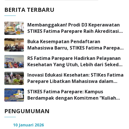
BERITA TERBARU
Membanggakan! Prodi D3 Keperawatan
STIKES Fatima Parepare Raih Akreditasi
“UNGGUL”
Buka Kesempatan Pendaftaran
Mahasiswa Barru, STIKES Fatima Parepare
Sambangi SMK Negeri 3 Barru
RS Fatima Parepare Hadirkan Pelayanan
Kesehatan Yang Utuh, Lebih dari Sekedar
Pelayanan Medis
Inovasi Edukasi Kesehatan: STIKes Fatima
Parepare Libatkan Mahasiswa dalam
Program Pengabdian Masyarakat
STIKES Fatima Parepare: Kampus
Berdampak dengan Komitmen “Kuliah
Tepat, Kerja Cepat”
PENGUMUMAN
10 Januari 2026