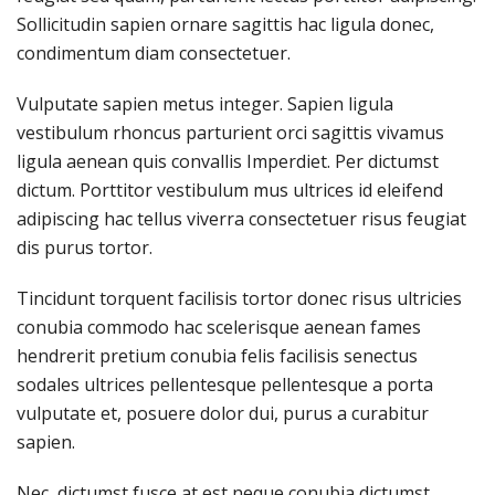
Sollicitudin sapien ornare sagittis hac ligula donec,
condimentum diam consectetuer.
Vulputate sapien metus integer. Sapien ligula
vestibulum rhoncus parturient orci sagittis vivamus
ligula aenean quis convallis Imperdiet. Per dictumst
dictum. Porttitor vestibulum mus ultrices id eleifend
adipiscing hac tellus viverra consectetuer risus feugiat
dis purus tortor.
Tincidunt torquent facilisis tortor donec risus ultricies
conubia commodo hac scelerisque aenean fames
hendrerit pretium conubia felis facilisis senectus
sodales ultrices pellentesque pellentesque a porta
vulputate et, posuere dolor dui, purus a curabitur
sapien.
Nec, dictumst fusce at est neque conubia dictumst