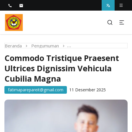
Melayani dengan Kebijaksanaan Kasih
STIKES Fatima Parepare
Beranda
Pengumuman
Commodo Tristique Praesent 
Commodo Tristique Praesent
Ultrices Dignissim Vehicula
Cubilia Magna
fatimaparepareit@gmail.com
11 Desember 2025