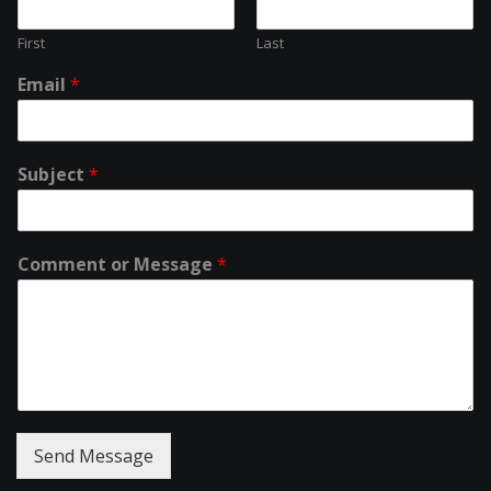
First
Last
Email
*
Subject
*
Comment or Message
*
Send Message