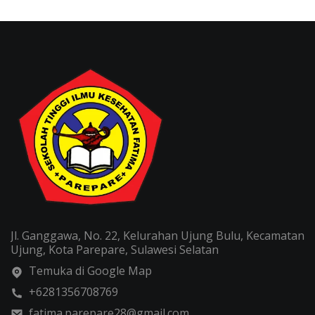
Jl. Ganggawa, No. 22, Kelurahan Ujung Bulu, Kecamatan
Ujung, Kota Parepare, Sulawesi Selatan
Temuka di Google Map
+6281356708769
fatima.parepare28@gmail.com