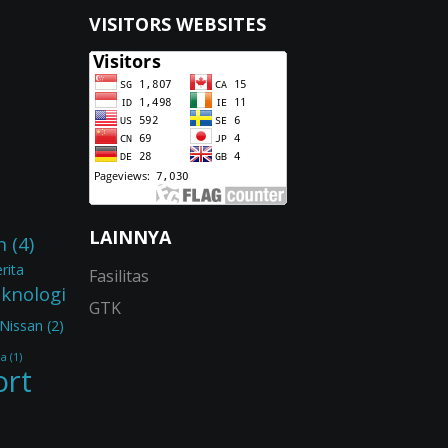
VISITORS WEBSITES
LAINNYA
n
(4)
rita
Fasilitas
eknologi
GTK
Nissan
(2)
ia
(1)
ort