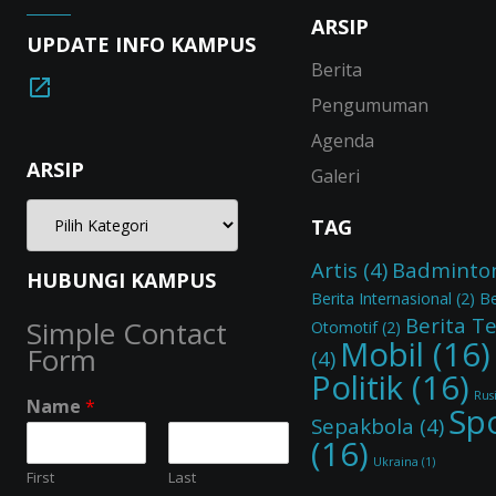
ARSIP
UPDATE INFO KAMPUS
Berita
Pengumuman
Agenda
ARSIP
Galeri
TAG
Artis
(4)
Badminto
HUBUNGI KAMPUS
Berita Internasional
(2)
Be
Berita T
Simple Contact
Otomotif
(2)
Mobil
(16)
Form
(4)
Politik
(16)
Rus
Name
*
Sp
Sepakbola
(4)
(16)
Ukraina
(1)
First
Last