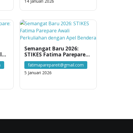
Program Pengabdian
14 Januari 2026
Masyarakat
Semangat Baru 2026:
lusi
STIKES Fatima Parepare
Awali Perkuliahan dengan
m
fatimaparepareit@gmail.com
Apel Bendera
5 Januari 2026