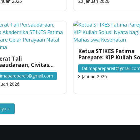
eri 3 Barru
Pelayanan Medis
anuari 2026
20 Januari 2026
Ketua STIKES Fatima
Parepare: KIP Kuliah So
erat Tali
Nyata bagi Mahasiswa
saudaraan, Civitas
fatimaparepareit@gmail.co
Kesehatan
demika STIKES Fatima
timaparepareit@gmail.com
8 Januari 2026
epare Gelar Perayaan
al Bersama
nuari 2026
nya »