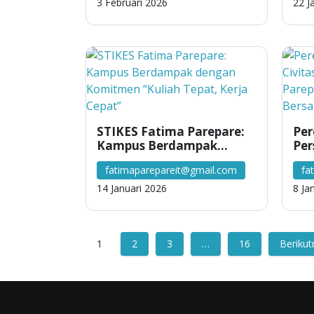
Neg
3 Februari 2026
22 J
STIKES Fatima Parepare:
Per
Kampus Berdampak
Per
dengan Komitmen “Kuliah
Aka
fatimaparepareit@gmail.com
fa
Tepat, Kerja Cepat”
Par
Nat
14 Januari 2026
8 Ja
1
2
3
…
16
Berikut