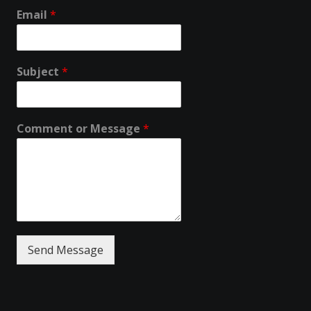
Email
*
Subject
*
Comment or Message
*
Send Message