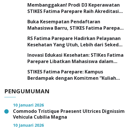
Membanggakan! Prodi D3 Keperawatan
STIKES Fatima Parepare Raih Akreditasi
“UNGGUL”
Buka Kesempatan Pendaftaran
Mahasiswa Barru, STIKES Fatima Parepare
Sambangi SMK Negeri 3 Barru
RS Fatima Parepare Hadirkan Pelayanan
Kesehatan Yang Utuh, Lebih dari Sekedar
Pelayanan Medis
Inovasi Edukasi Kesehatan: STIKes Fatima
Parepare Libatkan Mahasiswa dalam
Program Pengabdian Masyarakat
STIKES Fatima Parepare: Kampus
Berdampak dengan Komitmen “Kuliah
Tepat, Kerja Cepat”
PENGUMUMAN
10 Januari 2026
Commodo Tristique Praesent Ultrices Dignissim
Vehicula Cubilia Magna
10 Januari 2026