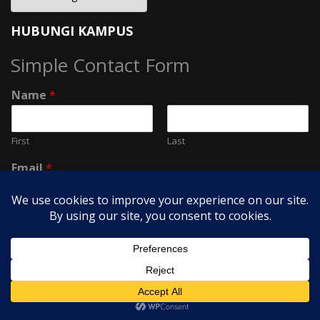
HUBUNGI KAMPUS
Simple Contact Form
Name
*
First
Last
Email
*
Subject
*
Comment or Message
*