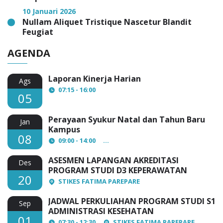
10 Januari 2026
Nullam Aliquet Tristique Nascetur Blandit
Feugiat
AGENDA
Laporan Kinerja Harian
Ags
07:15 - 16:00
05
Perayaan Syukur Natal dan Tahun Baru
Jan
Kampus
08
09:00 - 14:00
AULA Lantai 3 STIKES Fatima Par
ASESMEN LAPANGAN AKREDITASI
Des
PROGRAM STUDI D3 KEPERAWATAN
20
STIKES FATIMA PAREPARE
JADWAL PERKULIAHAN PROGRAM STUDI S1
Sep
ADMINISTRASI KESEHATAN
01
07:30 - 12:30
STIKES FATIMA PAREPARE