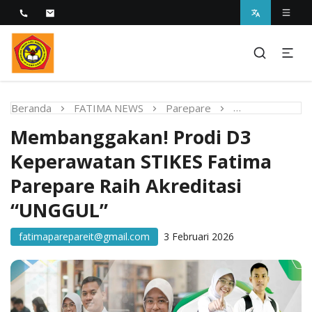
Melayani dengan Kebijaksanaan Kasih
STIKES Fatima Parepare
Beranda
FATIMA NEWS
Parepare
Membanggakan!
Membanggakan! Prodi D3
Keperawatan STIKES Fatima
Parepare Raih Akreditasi
“UNGGUL”
fatimaparepareit@gmail.com
3 Februari 2026