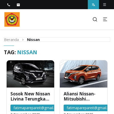
Melayani dengan Kebijaksanaan Kasih
STIKES Fatima Parepare
Beranda
Nissan
TAG:
NISSAN
Sosok New Nissan
Aliansi Nissan-
Livina Terungkap,
Mitsubishi
Apa Kata NMI?
Luncurkan Livina
fatimaparepareit@gmail.com
fatimaparepareit@gmail.co
Versi Mungil