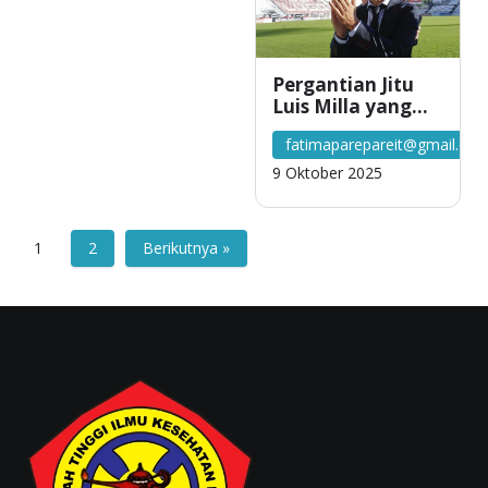
Pergantian Jitu
Luis Milla yang
Mengantar
fatimaparepareit@gmail.co
Indonesia ke
Semifinal
9 Oktober 2025
1
2
Berikutnya »