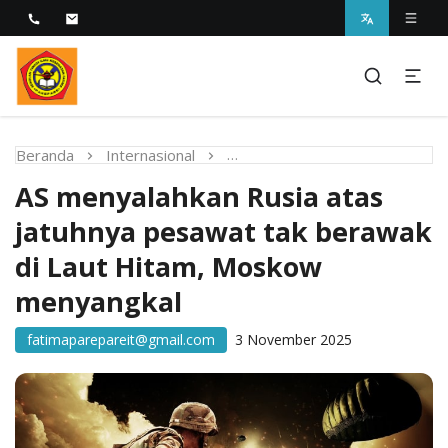
Melayani dengan Kebijaksanaan Kasih
STIKES Fatima Parepare
Beranda
Internasional
AS menyalahkan Rusia atas 
AS menyalahkan Rusia atas
jatuhnya pesawat tak berawak
di Laut Hitam, Moskow
menyangkal
fatimaparepareit@gmail.com
3 November 2025