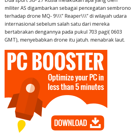
Dua spurt Su- 27 Rusia melakukan apa yang oleh
militer AS digambarkan sebagai pencegatan sembrono
terhadap drone MQ- 9\\\” Reaper\\\” di wilayah udara
internasional sebelum salah satu dari mereka
bertabrakan dengannya pada pukul 703 pagi( 0603
GMT), menyebabkan drone itu jatuh. menabrak laut.