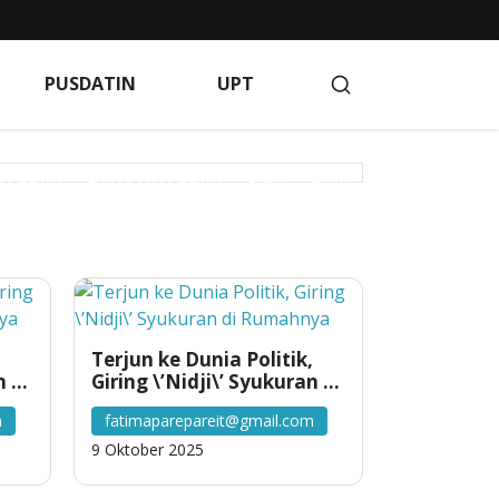
Blog
BPM
Client Portal
Client Portal
PUSDATIN
UPT
Indeks Berita
Indeks Berita
Indeks Berita
GAAN
KEMAHASISWAAN
KERJA SAMA
AKADEMIK
LAYANAN AKADEMIK
LP2M
LPPM
rivacy Policy
Products
PROFILE KAMPUS
PUSAT KARIR
PUSDATIN
R & D
S INFO
Service
Terms of Service
Terms of Service
,
Terjun ke Dunia Politik,
n di
Giring \’Nidji\’ Syukuran di
Rumahnya
Indonesia
m
fatimaparepareit@gmail.com
9 Oktober 2025