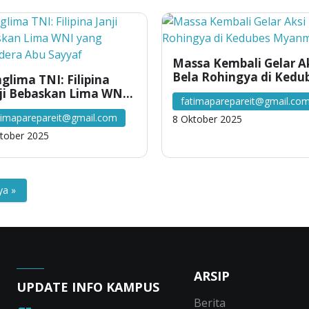
Massa Kembali Gelar A
Bela Rohingya di Kedu
glima TNI: Filipina
Myanmar
ji Bebaskan Lima WNI
fatimaparepareit@gmail.co
g Disandera Abu
timaparepareit@gmail.com
8 Oktober 2025
yaf
tober 2025
ya »
ARSIP
UPDATE INFO KAMPUS
Berita