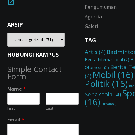
Pengumuman
Agenda
ARSIP
Galeri
TAG
Artis
(4)
Badminto
HUBUNGI KAMPUS
Berita Internasional
(2)
Be
Berita T
Simple Contact
Otomotif
(2)
Mobil
(16)
Form
(4)
Politik
(16)
Rus
Name
*
Sp
Sepakbola
(4)
(16)
Ukraina
(1)
First
Last
Email
*