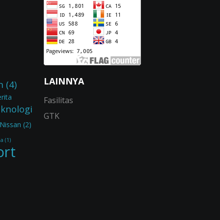
LAINNYA
n
(4)
rita
Fasilitas
eknologi
GTK
Nissan
(2)
ia
(1)
ort