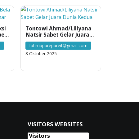
ksi
Tontowi Ahmad/Liliyana
bes
Natsir Sabet Gelar Juara
Dunia Kedua
m
fatimaparepareit@gmail.com
8 Oktober 2025
VISITORS WEBSITES