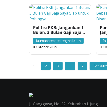
Politisi PKB: Jangankan 1
Pan
Bulan, 3 Bulan Gaji Saja
Jan
Saya Siap untuk Rohingya
yan
fatimaparepareit@gmail.com
fa
Say
8 Oktober 2025
8 Ok
1
2
3
…
7
Berikutn
Jl. Ganggawa, No. 22, Kelurahan Ujung