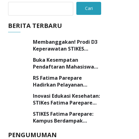
Cari
BERITA TERBARU
Membanggakan! Prodi D3
Keperawatan STIKES
Fatima Parepare Raih
Buka Kesempatan
Akreditasi “UNGGUL”
Pendaftaran Mahasiswa
Barru, STIKES Fatima
RS Fatima Parepare
Parepare Sambangi SMK
Hadirkan Pelayanan
Negeri 3 Barru
Kesehatan Yang Utuh,
Inovasi Edukasi Kesehatan:
Lebih dari Sekedar
STIKes Fatima Parepare
Pelayanan Medis
Libatkan Mahasiswa
STIKES Fatima Parepare:
dalam Program
Kampus Berdampak
Pengabdian Masyarakat
dengan Komitmen “Kuliah
PENGUMUMAN
Tepat, Kerja Cepat”