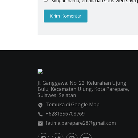
Simpan nama, email, dan situs web saya 
Jl. Ganggawa, No. 22, Kelurahan Ujung
Bulu, Kecamatan Ujung, Kota Parepare,
Sulawesi Selatan
Temuka di Google Map
+6281356708769
fatima.parepare28@gmail.com