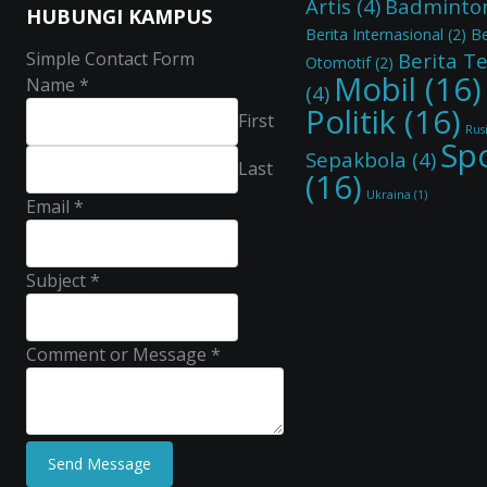
Artis
(4)
Badminto
HUBUNGI KAMPUS
Berita Internasional
(2)
Be
Simple Contact Form
Berita T
Otomotif
(2)
Mobil
(16)
Name
*
(4)
Politik
(16)
First
Rus
Sp
Sepakbola
(4)
Last
(16)
Ukraina
(1)
Email
*
Subject
*
Comment or Message
*
Send Message