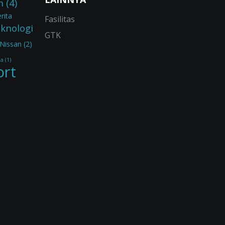
n
(4)
rita
Fasilitas
eknologi
GTK
Nissan
(2)
ia
(1)
ort