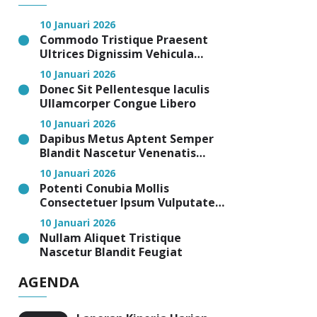
10 Januari 2026
Commodo Tristique Praesent
Ultrices Dignissim Vehicula
Cubilia Magna
10 Januari 2026
Donec Sit Pellentesque Iaculis
Ullamcorper Congue Libero
10 Januari 2026
Dapibus Metus Aptent Semper
Blandit Nascetur Venenatis
Facilisis Malesuada Nibh
10 Januari 2026
Potenti Conubia Mollis
Consectetuer Ipsum Vulputate
Eros
10 Januari 2026
Nullam Aliquet Tristique
Nascetur Blandit Feugiat
AGENDA