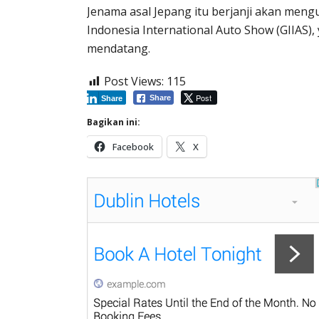
Jenama asal Jepang itu berjanji akan men
Indonesia International Auto Show (GIIAS)
mendatang.
Post Views:
115
Post
Share
Share
Bagikan ini:
Facebook
X