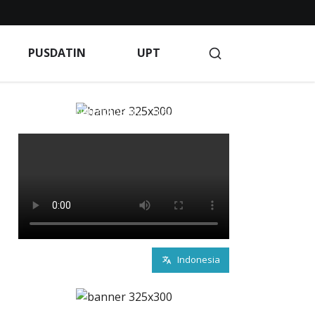
Blog
BPM
Client Portal
Client Portal
PUSDATIN
UPT
Indeks Berita
Indeks Berita
Indeks Berita
GAAN
KEMAHASISWAAN
KERJA SAMA
AKADEMIK
LAYANAN AKADEMIK
LP2M
LPPM
rivacy Policy
Products
PROFILE KAMPUS
PUSAT KARIR
PUSDATIN
R & D
S INFO
Service
Terms of Service
Terms of Service
Indonesia