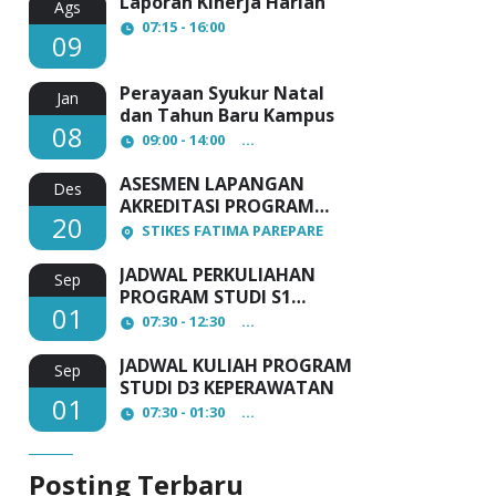
Laporan Kinerja Harian
Ags
07:15 - 16:00
09
Perayaan Syukur Natal
Jan
dan Tahun Baru Kampus
08
09:00 - 14:00
AULA Lantai 3 STIKES Fatima Pa
ASESMEN LAPANGAN
Des
AKREDITASI PROGRAM
20
STUDI D3 KEPERAWATAN
STIKES FATIMA PAREPARE
JADWAL PERKULIAHAN
Sep
PROGRAM STUDI S1
01
ADMINISTRASI KESEHATAN
07:30 - 12:30
STIKES FATIMA PAREPARE
JADWAL KULIAH PROGRAM
Sep
STUDI D3 KEPERAWATAN
01
07:30 - 01:30
STIKES FATIMA PAREPARE
Posting Terbaru