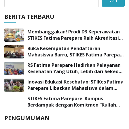
Cari
BERITA TERBARU
Membanggakan! Prodi D3 Keperawatan
STIKES Fatima Parepare Raih Akreditasi
“UNGGUL”
Buka Kesempatan Pendaftaran
Mahasiswa Barru, STIKES Fatima Parepare
Sambangi SMK Negeri 3 Barru
RS Fatima Parepare Hadirkan Pelayanan
Kesehatan Yang Utuh, Lebih dari Sekedar
Pelayanan Medis
Inovasi Edukasi Kesehatan: STIKes Fatima
Parepare Libatkan Mahasiswa dalam
Program Pengabdian Masyarakat
STIKES Fatima Parepare: Kampus
Berdampak dengan Komitmen “Kuliah
Tepat, Kerja Cepat”
PENGUMUMAN