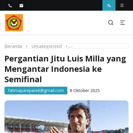
Melayani dengan Kebijaksanaan Kasih
STIKES Fatima Parepare
Beranda
Uncategorized
Pergantian Jitu Luis Milla 
Pergantian Jitu Luis Milla yang
Mengantar Indonesia ke
Semifinal
fatimaparepareit@gmail.com
8 Oktober 2025