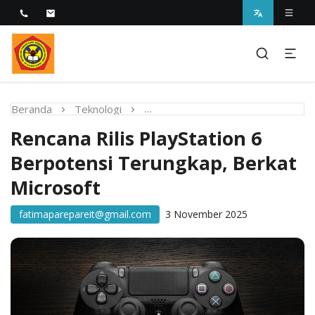
Melayani dengan Kebijaksanaan Kasih
STIKES Fatima Parepare
Beranda
Teknologi
Rencana Rilis PlayStation 6 Ber
Rencana Rilis PlayStation 6
Berpotensi Terungkap, Berkat
Microsoft
fatimaparepareit@gmail.com
3 November 2025