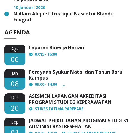
10 Januari 2026
Nullam Aliquet Tristique Nascetur Blandit
Feugiat
AGENDA
Laporan Kinerja Harian
Ags
07:15 - 16:00
06
Perayaan Syukur Natal dan Tahun Baru
Jan
Kampus
08
09:00 - 14:00
AULA Lantai 3 STIKES Fatima Par
ASESMEN LAPANGAN AKREDITASI
Des
PROGRAM STUDI D3 KEPERAWATAN
20
STIKES FATIMA PAREPARE
JADWAL PERKULIAHAN PROGRAM STUDI S1
Sep
ADMINISTRASI KESEHATAN
01
07:30 - 12:30
STIKES FATIMA PAREPARE