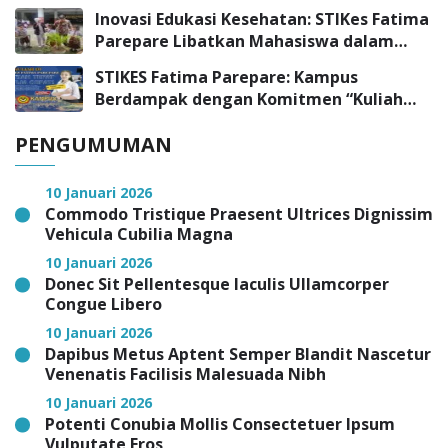
Pelayanan Medis
Inovasi Edukasi Kesehatan: STIKes Fatima
Parepare Libatkan Mahasiswa dalam
Program Pengabdian Masyarakat
STIKES Fatima Parepare: Kampus
Berdampak dengan Komitmen “Kuliah
Tepat, Kerja Cepat”
PENGUMUMAN
10 Januari 2026
Commodo Tristique Praesent Ultrices Dignissim
Vehicula Cubilia Magna
10 Januari 2026
Donec Sit Pellentesque Iaculis Ullamcorper
Congue Libero
10 Januari 2026
Dapibus Metus Aptent Semper Blandit Nascetur
Venenatis Facilisis Malesuada Nibh
10 Januari 2026
Potenti Conubia Mollis Consectetuer Ipsum
Vulputate Eros