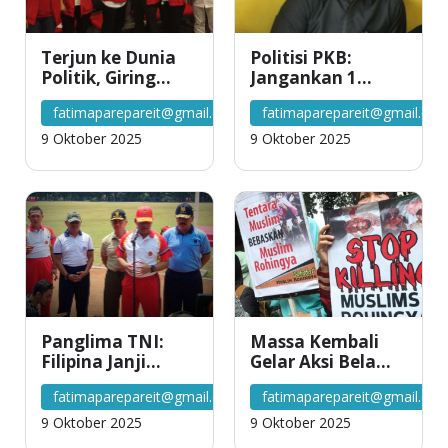
Terjun ke Dunia
Politisi PKB:
Politik, Giring
Jangankan 1
\’Nidji\’ Syukuran
Bulan, 3 Bulan
fatimaparepareit@gmail.com
fatimaparepareit@gmail.co
di Rumahnya
Gaji Saja Saya
Siap untuk
9 Oktober 2025
9 Oktober 2025
Rohingya
Panglima TNI:
Massa Kembali
Filipina Janji
Gelar Aksi Bela
Bebaskan Lima
Rohingya di
fatimaparepareit@gmail.com
fatimaparepareit@gmail.co
WNI yang
Kedubes
Disandera Abu
Myanmar
9 Oktober 2025
9 Oktober 2025
Sayyaf