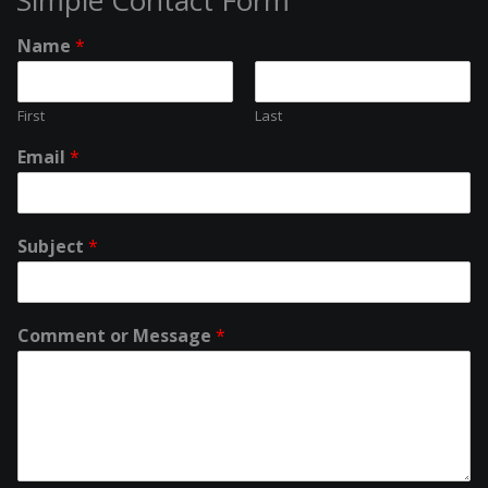
Simple Contact Form
Name
*
First
Last
Email
*
Subject
*
Comment or Message
*