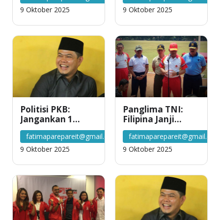
Myanmar
9 Oktober 2025
9 Oktober 2025
Politisi PKB:
Panglima TNI:
Jangankan 1
Filipina Janji
Bulan, 3 Bulan
Bebaskan Lima
fatimaparepareit@gmail.com
fatimaparepareit@gmail.co
Gaji Saja Saya
WNI yang
Siap untuk
Disandera Abu
9 Oktober 2025
9 Oktober 2025
Rohingya
Sayyaf