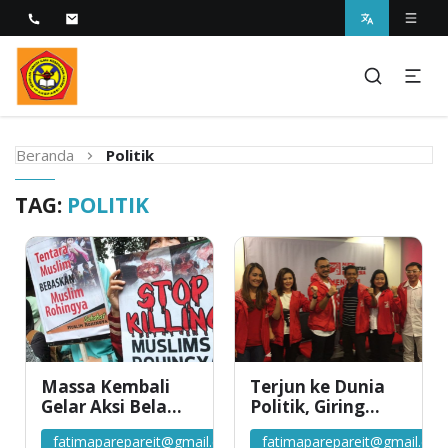
Melayani dengan Kebijaksanaan Kasih
STIKES Fatima Parepare
Beranda
Politik
TAG:
POLITIK
Massa Kembali
Terjun ke Dunia
Gelar Aksi Bela
Politik, Giring
Rohingya di
\’Nidji\’ Syukuran
fatimaparepareit@gmail.com
fatimaparepareit@gmail.co
Kedubes
di Rumahnya