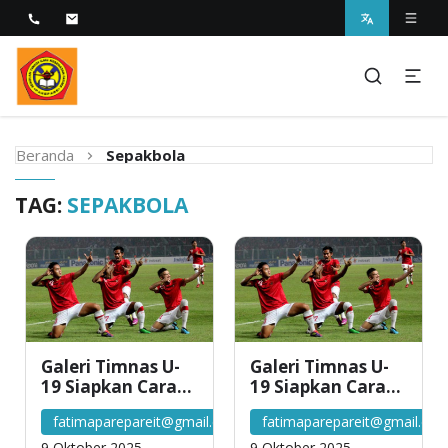
Melayani dengan Kebijaksanaan Kasih
STIKES Fatima Parepare
Beranda
Sepakbola
TAG:
SEPAKBOLA
Galeri Timnas U-
Galeri Timnas U-
19 Siapkan Cara
19 Siapkan Cara
Berbeda Untuk
Berbeda Untuk
fatimaparepareit@gmail.com
fatimaparepareit@gmail.co
Lawan Vietnam
Lawan Vietnam
9 Oktober 2025
9 Oktober 2025