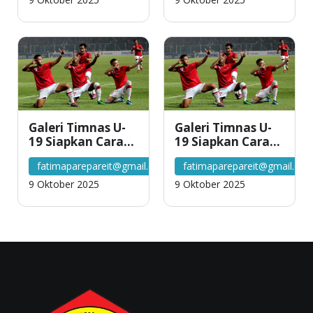
Galeri Timnas U-
Galeri Timnas U-
19 Siapkan Cara
19 Siapkan Cara
Berbeda Untuk
Berbeda Untuk
fatimaparepareit@gmail.com
fatimaparepareit@gmail.co
Lawan Vietnam
Lawan Vietnam
9 Oktober 2025
9 Oktober 2025