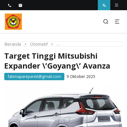
Melayani dengan Kebijaksanaan Kasih
STIKES Fatima Parepare
Beranda
Otomatif
Target Tinggi Mitsubishi Expand
Target Tinggi Mitsubishi
Expander \’Goyang\’ Avanza
fatimaparepareit@gmail.com
9 Oktober 2025