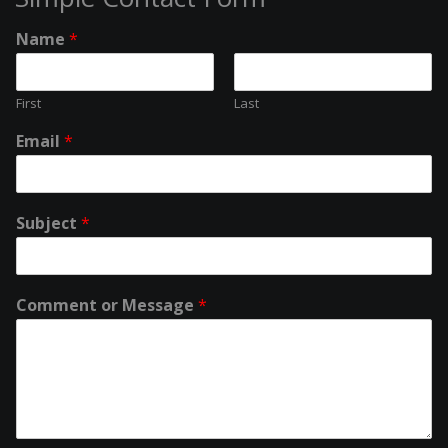
Name
*
First
Last
Email
*
Subject
*
Comment or Message
*