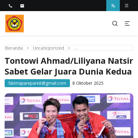
Melayani dengan Kebijaksanaan Kasih
STIKES Fatima Parepare
Beranda
Uncategorized
Tontowi Ahmad/Liliyana Nat
Tontowi Ahmad/Liliyana Natsir
Sabet Gelar Juara Dunia Kedua
fatimaparepareit@gmail.com
8 Oktober 2025