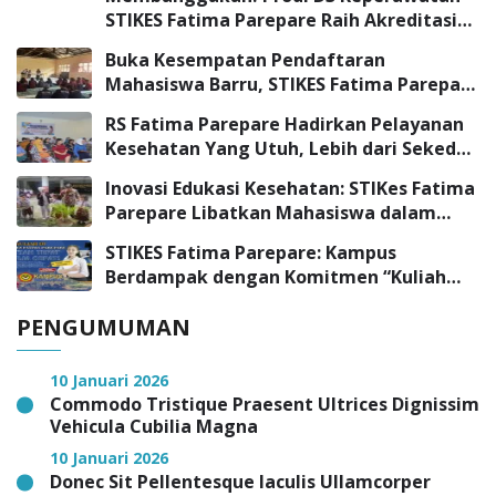
STIKES Fatima Parepare Raih Akreditasi
“UNGGUL”
Buka Kesempatan Pendaftaran
Mahasiswa Barru, STIKES Fatima Parepare
Sambangi SMK Negeri 3 Barru
RS Fatima Parepare Hadirkan Pelayanan
Kesehatan Yang Utuh, Lebih dari Sekedar
Pelayanan Medis
Inovasi Edukasi Kesehatan: STIKes Fatima
Parepare Libatkan Mahasiswa dalam
Program Pengabdian Masyarakat
STIKES Fatima Parepare: Kampus
Berdampak dengan Komitmen “Kuliah
Tepat, Kerja Cepat”
PENGUMUMAN
10 Januari 2026
Commodo Tristique Praesent Ultrices Dignissim
Vehicula Cubilia Magna
10 Januari 2026
Donec Sit Pellentesque Iaculis Ullamcorper