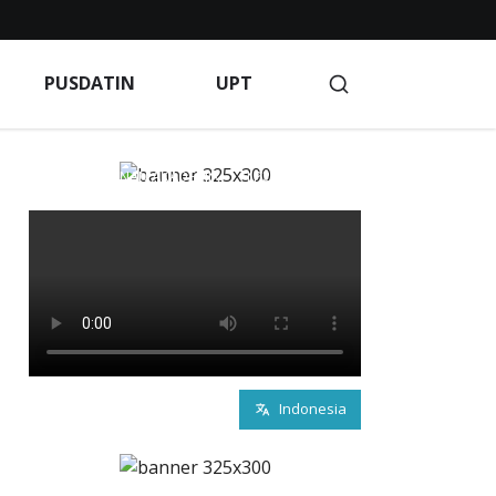
Blog
BPM
Client Portal
Client Portal
PUSDATIN
UPT
Indeks Berita
Indeks Berita
Indeks Berita
GAAN
KEMAHASISWAAN
KERJA SAMA
AKADEMIK
LAYANAN AKADEMIK
LP2M
LPPM
rivacy Policy
Products
PROFILE KAMPUS
PUSAT KARIR
PUSDATIN
R & D
S INFO
Service
Terms of Service
Terms of Service
Indonesia