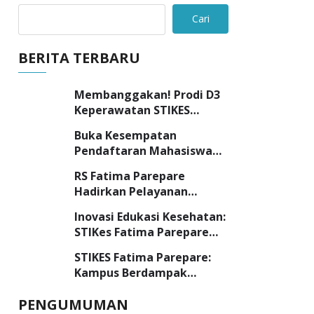
Cari
BERITA TERBARU
Membanggakan! Prodi D3
Keperawatan STIKES
Fatima Parepare Raih
Buka Kesempatan
Akreditasi “UNGGUL”
Pendaftaran Mahasiswa
Barru, STIKES Fatima
RS Fatima Parepare
Parepare Sambangi SMK
Hadirkan Pelayanan
Negeri 3 Barru
Kesehatan Yang Utuh,
Inovasi Edukasi Kesehatan:
Lebih dari Sekedar
STIKes Fatima Parepare
Pelayanan Medis
Libatkan Mahasiswa
STIKES Fatima Parepare:
dalam Program
Kampus Berdampak
Pengabdian Masyarakat
dengan Komitmen “Kuliah
PENGUMUMAN
Tepat, Kerja Cepat”