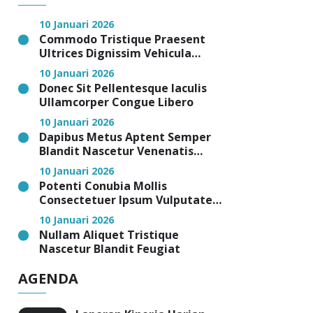
10 Januari 2026
Commodo Tristique Praesent
Ultrices Dignissim Vehicula
Cubilia Magna
10 Januari 2026
Donec Sit Pellentesque Iaculis
Ullamcorper Congue Libero
10 Januari 2026
Dapibus Metus Aptent Semper
Blandit Nascetur Venenatis
Facilisis Malesuada Nibh
10 Januari 2026
Potenti Conubia Mollis
Consectetuer Ipsum Vulputate
Eros
10 Januari 2026
Nullam Aliquet Tristique
Nascetur Blandit Feugiat
AGENDA