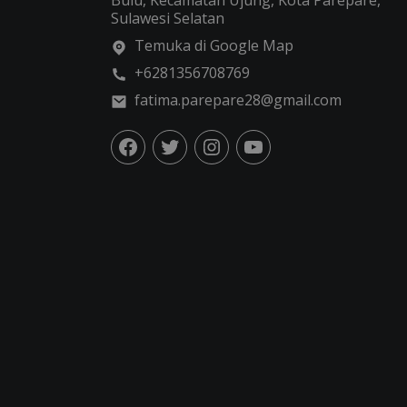
Bulu, Kecamatan Ujung, Kota Parepare,
Sulawesi Selatan
Temuka di Google Map
+6281356708769
fatima.parepare28@gmail.com