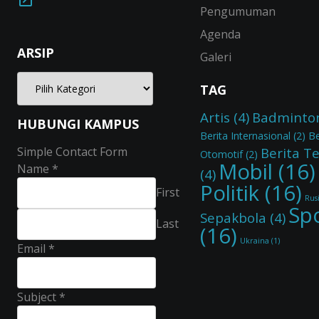
Pengumuman
Agenda
ARSIP
Galeri
TAG
Artis
(4)
Badminto
HUBUNGI KAMPUS
Berita Internasional
(2)
Be
Simple Contact Form
Berita T
Otomotif
(2)
Mobil
(16)
Name
*
(4)
Politik
(16)
First
Rus
Sp
Sepakbola
(4)
Last
(16)
Ukraina
(1)
Email
*
Subject
*