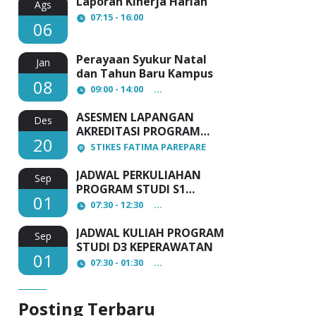
Laporan Kinerja Harian
Ags
07:15 - 16:00
06
Perayaan Syukur Natal
Jan
dan Tahun Baru Kampus
08
09:00 - 14:00
AULA Lantai 3 STIKES Fatima Pa
ASESMEN LAPANGAN
Des
AKREDITASI PROGRAM
20
STUDI D3 KEPERAWATAN
STIKES FATIMA PAREPARE
JADWAL PERKULIAHAN
Sep
PROGRAM STUDI S1
01
ADMINISTRASI KESEHATAN
07:30 - 12:30
STIKES FATIMA PAREPARE
JADWAL KULIAH PROGRAM
Sep
STUDI D3 KEPERAWATAN
01
07:30 - 01:30
STIKES FATIMA PAREPARE
Posting Terbaru