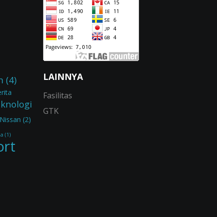
LAINNYA
n
(4)
rita
Fasilitas
eknologi
GTK
Nissan
(2)
ia
(1)
ort