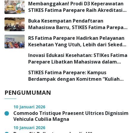
Membanggakan! Prodi D3 Keperawatan
STIKES Fatima Parepare Raih Akreditasi
“UNGGUL”
Buka Kesempatan Pendaftaran
Mahasiswa Barru, STIKES Fatima Parepare
Sambangi SMK Negeri 3 Barru
RS Fatima Parepare Hadirkan Pelayanan
Kesehatan Yang Utuh, Lebih dari Sekedar
Pelayanan Medis
Inovasi Edukasi Kesehatan: STIKes Fatima
Parepare Libatkan Mahasiswa dalam
Program Pengabdian Masyarakat
STIKES Fatima Parepare: Kampus
Berdampak dengan Komitmen “Kuliah
Tepat, Kerja Cepat”
PENGUMUMAN
10 Januari 2026
Commodo Tristique Praesent Ultrices Dignissim
Vehicula Cubilia Magna
10 Januari 2026