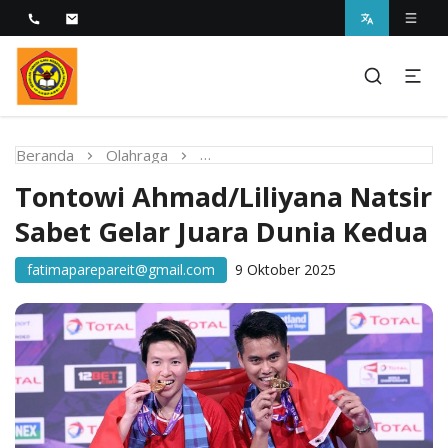
Melayani dengan Kebijaksanaan Kasih
STIKES Fatima Parepare
Beranda
Olahraga
Tontowi Ahmad/Liliyana Natsir S
Tontowi Ahmad/Liliyana Natsir
Sabet Gelar Juara Dunia Kedua
fatimaparepareit@gmail.com
9 Oktober 2025