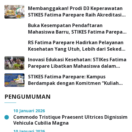
Membanggakan! Prodi D3 Keperawatan
STIKES Fatima Parepare Raih Akreditasi
“UNGGUL”
Buka Kesempatan Pendaftaran
Mahasiswa Barru, STIKES Fatima Parepare
Sambangi SMK Negeri 3 Barru
RS Fatima Parepare Hadirkan Pelayanan
Kesehatan Yang Utuh, Lebih dari Sekedar
Pelayanan Medis
Inovasi Edukasi Kesehatan: STIKes Fatima
Parepare Libatkan Mahasiswa dalam
Program Pengabdian Masyarakat
STIKES Fatima Parepare: Kampus
Berdampak dengan Komitmen “Kuliah
Tepat, Kerja Cepat”
PENGUMUMAN
10 Januari 2026
Commodo Tristique Praesent Ultrices Dignissim
Vehicula Cubilia Magna
10 Januari 2026