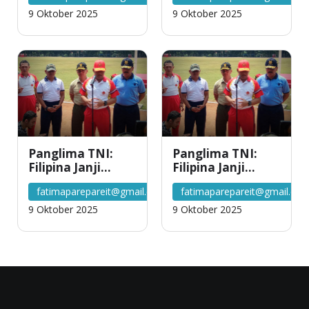
Disandera Abu
Disandera Abu
9 Oktober 2025
9 Oktober 2025
Sayyaf
Sayyaf
Panglima TNI:
Panglima TNI:
Filipina Janji
Filipina Janji
Bebaskan Lima
Bebaskan Lima
fatimaparepareit@gmail.com
fatimaparepareit@gmail.co
WNI yang
WNI yang
Disandera Abu
Disandera Abu
9 Oktober 2025
9 Oktober 2025
Sayyaf
Sayyaf