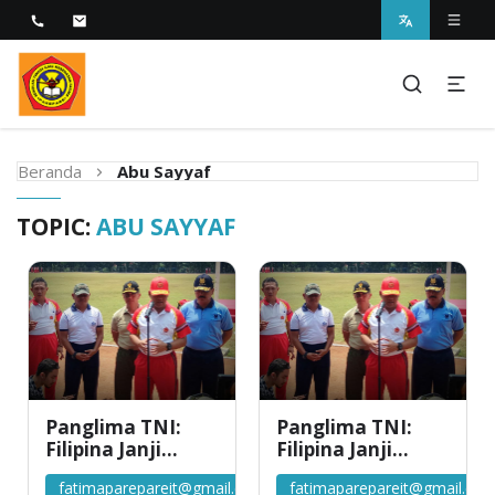
Melayani dengan Kebijaksanaan Kasih
STIKES Fatima Parepare
Beranda
Abu Sayyaf
TOPIC:
ABU SAYYAF
Panglima TNI:
Panglima TNI:
Filipina Janji
Filipina Janji
Bebaskan Lima
Bebaskan Lima
fatimaparepareit@gmail.com
fatimaparepareit@gmail.co
WNI yang
WNI yang