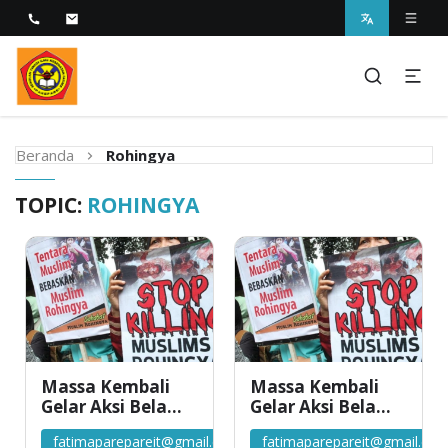
Melayani dengan Kebijaksanaan Kasih
STIKES Fatima Parepare
Beranda
Rohingya
TOPIC:
ROHINGYA
Massa Kembali
Massa Kembali
Gelar Aksi Bela
Gelar Aksi Bela
Rohingya di
Rohingya di
fatimaparepareit@gmail.com
fatimaparepareit@gmail.co
Kedubes
Kedubes